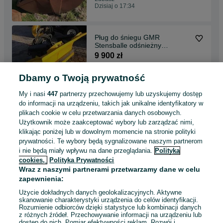
Dzisiaj o 17:34
Pług do śniegu GMR
Stensballe odśnieżny
regulowany hydrauliczny
9 900 zł
Dbamy o Twoją prywatność
Lubasz
Dzisiaj o 17:34
My i nasi
447
partnerzy przechowujemy lub uzyskujemy dostęp
do informacji na urządzeniu, takich jak unikalne identyfikatory w
plikach cookie w celu przetwarzania danych osobowych.
Epoke piaskarka posypywarka
Użytkownik może zaakceptować wybory lub zarządzać nimi,
budowa dróg kruszywo
klikając poniżej lub w dowolnym momencie na stronie polityki
wywrotka asfalt żwir
29 000 zł
prywatności. Te wybory będą sygnalizowane naszym partnerom
i nie będą miały wpływu na dane przeglądania.
Polityka
cookies,
Polityka Prywatności
Lubasz
Wraz z naszymi partnerami przetwarzamy dane w celu
Dzisiaj o 17:34
zapewnienia:
Użycie dokładnych danych geolokalizacyjnych. Aktywne
skanowanie charakterystyki urządzenia do celów identyfikacji.
Rozumienie odbiorców dzięki statystyce lub kombinacji danych
1
2
3
...
11
z różnych źródeł. Przechowywanie informacji na urządzeniu lub
dostęp do nich. Pomiar efektywności reklam. Rozwój i