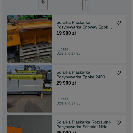
Solarka Piaskarka
Posypywarka Snoway Epoke
Schmidt Nido Stratos silnik
19 900 zł
Lubasz
Dzisiaj o 17:35
Solarka Piaskarka
Posypywarka Epoke 2400
Igloo Schmidt Stratos silnik
29 900 zł
Lubasz
Dzisiaj o 17:35
Solarka Piaskarka Rozrzutnik
Posypywarka Schmidt Nido
Stratos Epoke
35 000 zł