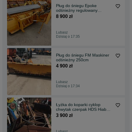
Pług do śniegu Epoke
odśnieżny regulowany
hydrauliczny New Holland
8 900 zł
Lubasz
Dzisiaj o 17:35
Pług do śniegu FM Maskiner
odśnieżny 250cm
4 900 zł
Lubasz
Dzisiaj o 17:34
Łyżka do koparki cyklop
chwytak czerpak HDS Hiab
HMF
3 900 zł
Lubasz