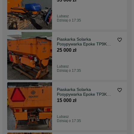
Lubasz
Dzisiaj o 17:35
Piaskarka Solarka
Posypywarka Epoke TP9K
solanka film Schmidt WOM
25 000 zł
Lubasz
Dzisiaj o 17:35
Piaskarka Solarka
Posypywarka Epoke TP3K
solanka film Schmidt WOM
15 000 zł
Lubasz
Dzisiaj o 17:35